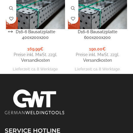
D16-6 Bausatzplatte
D16-6 Bausatzplatte
400x200x200
600x200x200
169,99
€
190,00
€
Preise inkl. MwSt. zzgl.
Preise inkl. MwSt. zzgl.
Versandkosten
Versandkosten
Lieferzeit:
ca. 8 Werktage
Lieferzeit:
ca. 8 Werktage
SERVICE HOTLINE