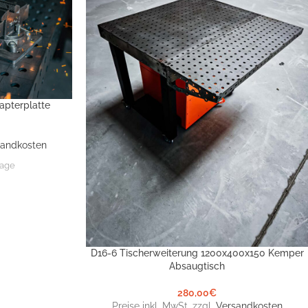
apterplatte
sandkosten
tage
D16-6 Tischerweiterung 1200x400x150 Kemper
IN DEN WARENKORB
Absaugtisch
280,00
€
Preise inkl. MwSt. zzgl.
Versandkosten