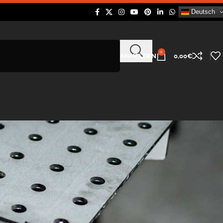
Deutsch
0
ANMELDEN
0,00
€