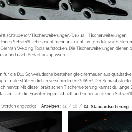
ißtischzubehör
Tischerweiterungen
D16-12 - Tischerweiterungen
eines Schweißtisches nicht mehr ausreicht, um produktiv arbeiten z
 German Welding Tools aufstocken. Die Tischerweiterungen dienen 
ular und nach Bedarf anzupassen.
n für die D16 Schweißtische bestehen gleichermaßen aus qualitativ
ter unterstützen dich in verschiedenen Größen! Der Schraubstock mi
sch hervor. Mit dieser praktischen Tischerweiterung kannst du lan
lassen sich die Erweiterungen schnell und sicher an deinen Schweiß
e werden angezeigt
Anzeigen
12
18
24