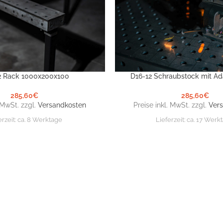
2 Rack 1000x200x100
D16-12 Schraubstock mit Ad
ORB
IN DEN WARENKORB
285,60
€
285,60
€
. MwSt. zzgl.
Versandkosten
Preise inkl. MwSt. zzgl.
Ver
erzeit:
ca. 8 Werktage
Lieferzeit:
ca. 17 Werk