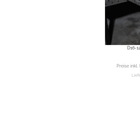
D16-1
IN DEN WARENK
Preise inkl
Lief