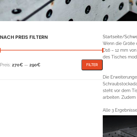
NACH PREIS FILTERN
Startseite
Schwe
Wenn die Größe d
D16 – 12 mm von
des Tisches mod
Preis:
270€
—
290€
FILTER
Die Erweiterunge
Schraubstockadap
steht vor dem Ti
arbeiten. Zudem 
Alle 3 Ergebniss