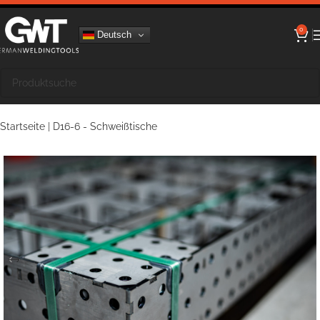
0
Deutsch
Startseite
|
D16-6 - Schweißtische