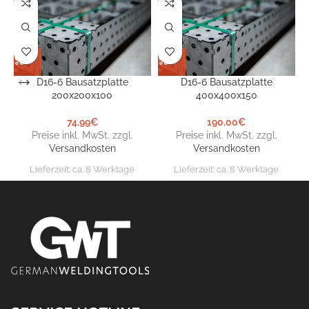
D16-6 Bausatzplatte
D16-6 Bausatzplatte
200x200x100
400x400x150
74,99
€
190,00
€
Preise inkl. MwSt. zzgl.
Preise inkl. MwSt. zzgl.
Versandkosten
Versandkosten
Lieferzeit:
ca. 8 Werktage
Lieferzeit:
ca. 8 Werktage