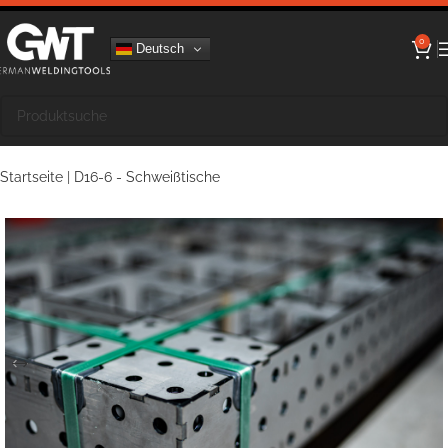
0
Deutsch
Startseite
|
D16-6 - Schweißtische