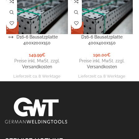
D16-6 Bausatzplatte
D16-6 Bausatzplatte
400x200x150
400x400x150
149,99
€
190,00
€
Preise inkl. MwSt. zzgl.
Preise inkl. MwSt. zzgl.
Versandkosten
Versandkosten
Lieferzeit:
ca. 8 Werktage
Lieferzeit:
ca. 8 Werktage