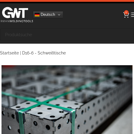
0
Deutsch
Startseite
|
D16-6 - Schweißtische