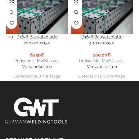
D16-6 Bausatzplatte
D16-6 Bausatzplatte
200x200x150
400x200x50
89,99
€
100,00
€
Preise inkl. MwSt. zzgl.
Preise inkl. MwSt. zzgl.
Versandkosten
Versandkosten
Lieferzeit:
ca. 8 Werktage
Lieferzeit:
ca. 8 Werktage