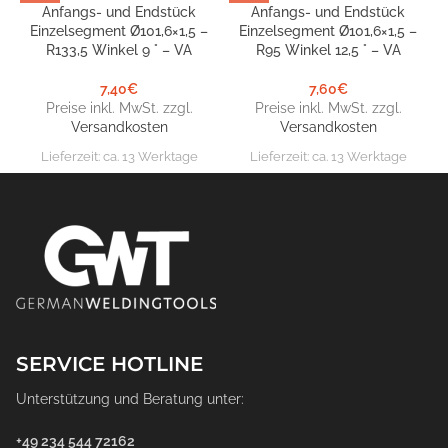
Anfangs- und Endstück
Anfangs- und Endstück
Einzelsegment Ø101,6×1,5 –
Einzelsegment Ø101,6×1,5 –
R133,5 Winkel 9 ° – VA
R95 Winkel 12,5 ° – VA
7,40
€
7,60
€
Preise inkl. MwSt. zzgl.
Preise inkl. MwSt. zzgl.
Versandkosten
Versandkosten
Lieferzeit:
ca. 13 Werktage
Lieferzeit:
ca. 13 Werktage
SERVICE HOTLINE
Unterstützung und Beratung unter:
+49 234 544 72162