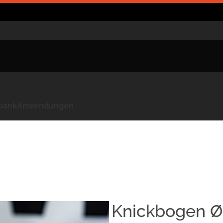
kbank
Anwendungen
Knickbogen Ø2