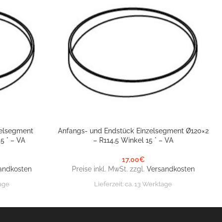
zelsegment
Anfangs- und Endstück Einzelsegment Ø120×2
IN DEN WARENKORB
5 ° – VA
– R114,5 Winkel 15 ° – VA
17,00
€
andkosten
Preise inkl. MwSt. zzgl.
Versandkosten
age
Lieferzeit:
ca. 13 Werktage