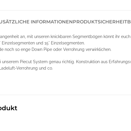
USÄTZLICHE INFORMATIONEN
PRODUKTSICHERHEIT
B
angenheit an, mit unseren knickbaren Segmentbögen könnt ihr euch
° Einzelsegmenten und 15° Einzelsegmenten.
de noch so enge Down Pipe oder Verrohrung verwirklichen.
ei unserem Piecut System genau richtig. Konstruktion aus Erfahrung
Ladeluft-Verrohrung und co.
odukt