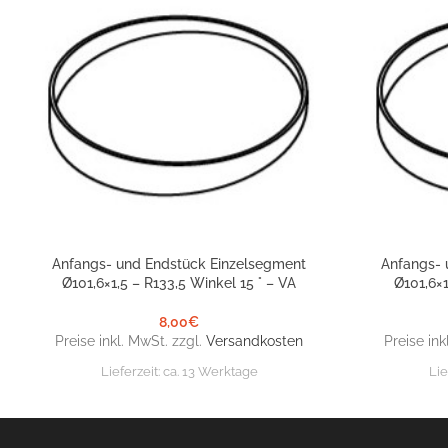
Anfangs- und Endstück Einzelsegment
Anfangs- 
IN DEN WARENKORB
IN DEN WARE
Ø101,6×1,5 – R133,5 Winkel 15 ° – VA
Ø101,6×1
8,00
€
Preise inkl. MwSt. zzgl.
Versandkosten
Preise ink
Lieferzeit:
ca. 13 Werktage
Lie