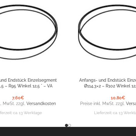
und Endstück Einzelsegment
Anfangs- und Endstück Ein
NKORB
IN DEN WARENKORB
,5 – R95 Winkel 12,5 ° – VA
Ø114,3×2 – R102 Winkel 12,
7,60
€
10,80
€
l. MwSt. zzgl.
Versandkosten
Preise inkl. MwSt. zzgl.
Vers
ferzeit:
ca. 13 Werktage
Lieferzeit:
ca. 13 Werkt