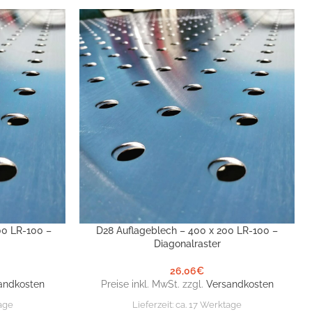
00 LR-100 –
D28 Auflageblech – 400 x 200 LR-100 –
IN DEN WARENKORB
Diagonalraster
26,06
€
andkosten
Preise inkl. MwSt. zzgl.
Versandkosten
age
Lieferzeit:
ca. 17 Werktage