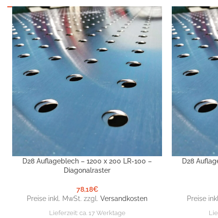
D28 Auflageblech – 1200 x 200 LR-100 –
D28 Auflag
IN DEN WARENKORB
IN DEN WARE
Diagonalraster
78,18
€
Preise inkl. MwSt. zzgl.
Versandkosten
Preise ink
Lieferzeit:
ca. 17 Werktage
Lie