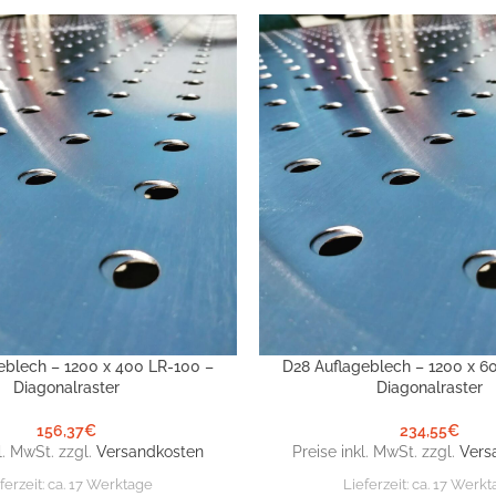
eblech – 1200 x 400 LR-100 –
D28 Auflageblech – 1200 x 6
NKORB
IN DEN WARENKORB
Diagonalraster
Diagonalraster
156,37
€
234,55
€
l. MwSt. zzgl.
Versandkosten
Preise inkl. MwSt. zzgl.
Vers
ferzeit:
ca. 17 Werktage
Lieferzeit:
ca. 17 Werkt