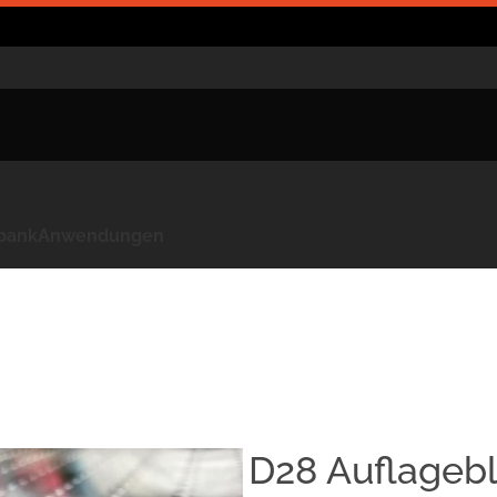
kbank
Anwendungen
D28 Auflagebl