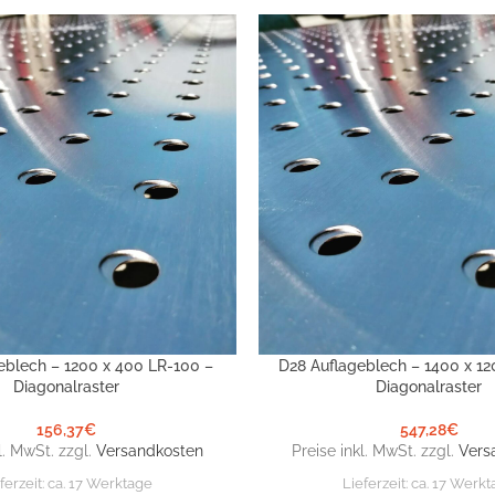
eblech – 1200 x 400 LR-100 –
D28 Auflageblech – 1400 x 12
NKORB
IN DEN WARENKORB
Diagonalraster
Diagonalraster
156,37
€
547,28
€
l. MwSt. zzgl.
Versandkosten
Preise inkl. MwSt. zzgl.
Vers
ferzeit:
ca. 17 Werktage
Lieferzeit:
ca. 17 Werkt