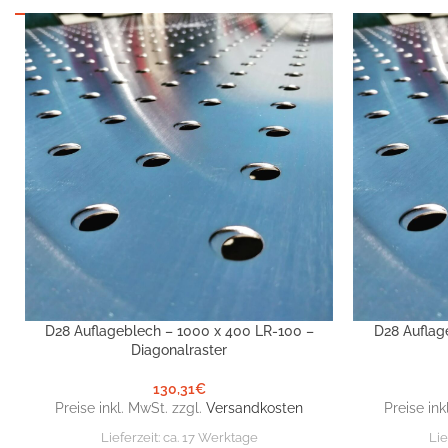
D28 Auflageblech – 1000 x 400 LR-100 –
D28 Auflag
IN DEN WARENKORB
IN DEN WARE
Diagonalraster
130,31
€
Preise inkl. MwSt. zzgl.
Versandkosten
Preise ink
Lieferzeit:
ca. 17 Werktage
Lie