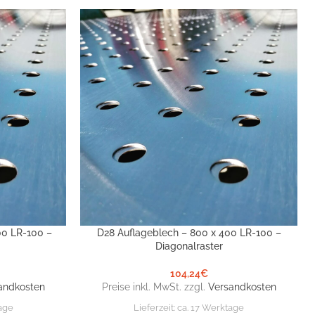
00 LR-100 –
D28 Auflageblech – 800 x 400 LR-100 –
IN DEN WARENKORB
Diagonalraster
104,24
€
andkosten
Preise inkl. MwSt. zzgl.
Versandkosten
age
Lieferzeit:
ca. 17 Werktage