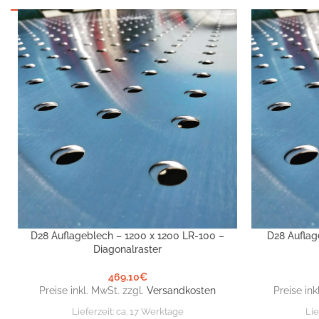
D28 Auflageblech – 1200 x 1200 LR-100 –
D28 Auflag
IN DEN WARENKORB
IN DEN WARE
Diagonalraster
469,10
€
Preise inkl. MwSt. zzgl.
Versandkosten
Preise ink
Lieferzeit:
ca. 17 Werktage
Lie