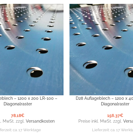
eblech – 1200 x 200 LR-100 –
D28 Auflageblech – 1200 x 4
NKORB
IN DEN WARENKORB
Diagonalraster
Diagonalraster
78,18
€
156,37
€
l. MwSt. zzgl.
Versandkosten
Preise inkl. MwSt. zzgl.
Vers
ferzeit:
ca. 17 Werktage
Lieferzeit:
ca. 17 Werkt