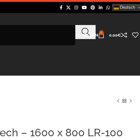
Deutsch
0
ANMELDEN
0,00
€
ech – 1600 x 800 LR-100