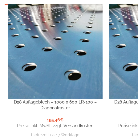
D28 Auflageblech – 1000 x 600 LR-100 –
D28 Auflag
IN DEN WARENKORB
IN DEN WARE
Diagonalraster
195,46
€
Preise inkl. MwSt. zzgl.
Versandkosten
Preise ink
Lieferzeit:
ca. 17 Werktage
Lie