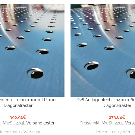
eblech – 1200 x 1000 LR-100 –
D28 Auflageblech – 1400 x 6
NKORB
IN DEN WARENKORB
Diagonalraster
Diagonalraster
390,92
€
273,64
€
l. MwSt. zzgl.
Versandkosten
Preise inkl. MwSt. zzgl.
Vers
ferzeit:
ca. 17 Werktage
Lieferzeit:
ca. 17 Werkt