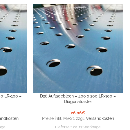
00 LR-100 –
D28 Auflageblech – 400 x 200 LR-100 –
IN DEN WARENKORB
Diagonalraster
26,06
€
andkosten
Preise inkl. MwSt. zzgl.
Versandkosten
age
Lieferzeit:
ca. 17 Werktage