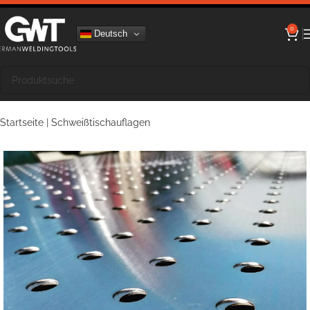
0
Deutsch
Startseite
|
Schweißtischauflagen