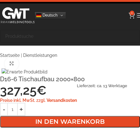
0
Deutsch
Startseite
|
Dienstleistungen
Klick zum Vergrößern
D16-6 Tischaufbau 2000×800
327,25
€
Lieferzeit:
ca. 13 Werktage
Preise inkl. MwSt. zzgl.
Versandkosten
IN DEN WARENKORB