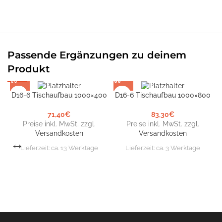
Passende Ergänzungen zu deinem
Produkt
D16-6 Tischaufbau 1000×400
D16-6 Tischaufbau 1000×800
D
71,40
€
83,30
€
Preise inkl. MwSt. zzgl.
Preise inkl. MwSt. zzgl.
Versandkosten
Versandkosten
Lieferzeit:
ca. 13 Werktage
Lieferzeit:
ca. 3 Werktage