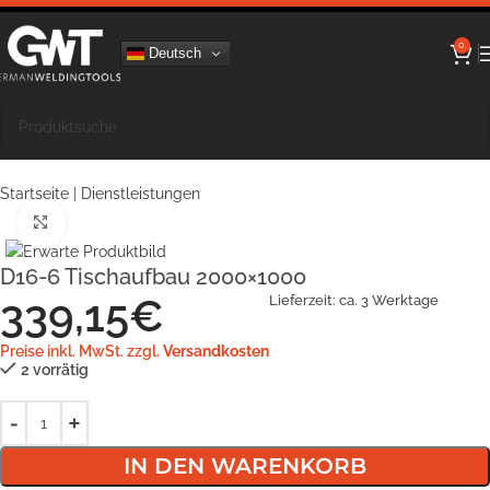
0
Deutsch
Startseite
|
Dienstleistungen
Klick zum Vergrößern
D16-6 Tischaufbau 2000×1000
339,15
€
Lieferzeit:
ca. 3 Werktage
Preise inkl. MwSt. zzgl.
Versandkosten
2 vorrätig
IN DEN WARENKORB