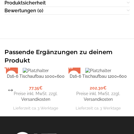
Produktsicherheit
Bewertungen (0)
Passende Ergänzungen zu deinem
Produkt
D16-6 Tischaufbau 1000×600
D16-6 Tischaufbau 1200×600
D
77,35
€
202,30
€
Preise inkl. MwSt. zzgl.
Preise inkl. MwSt. zzgl.
Versandkosten
Versandkosten
Lieferzeit:
ca. 3 Werktage
Lieferzeit:
ca. 3 Werktage