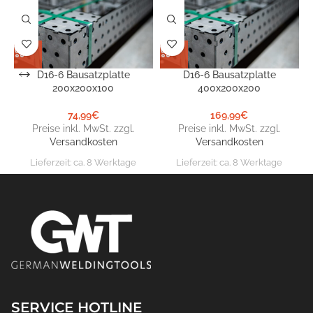
D16-6 Bausatzplatte
D16-6 Bausatzplatte
200x200x100
400x200x200
74,99
€
169,99
€
Preise inkl. MwSt. zzgl.
Preise inkl. MwSt. zzgl.
Versandkosten
Versandkosten
Lieferzeit:
ca. 8 Werktage
Lieferzeit:
ca. 8 Werktage
SERVICE HOTLINE