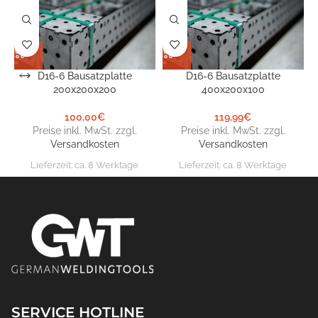
D16-6 Bausatzplatte
D16-6 Bausatzplatte
200x200x200
400x200x100
100,00
€
119,99
€
Preise inkl. MwSt. zzgl.
Preise inkl. MwSt. zzgl.
Versandkosten
Versandkosten
Lieferzeit:
ca. 8 Werktage
Lieferzeit:
ca. 8 Werktage
SERVICE HOTLINE