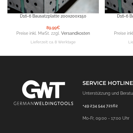
D16-6 Bausatzplatte 200x200x150
D16-6 B
IN DEN WARENKORB
IN DEN WARE
89,99
€
Preise inkl. MwSt. zzgl.
Versandkosten
Preise ink
Lieferzeit:
ca. 8 Werktage
Li
SERVICE HOTLINE
Unterstützung und Beratu
+49 234 544 72162
Mo-Fr, 09:00 - 17:00 Uhr