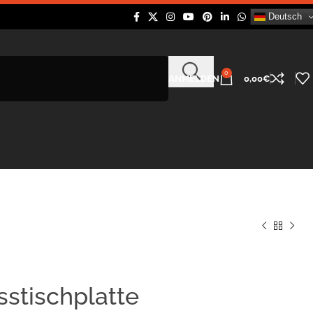
Deutsch
0
ANMELDEN
0,00
€
stischplatte