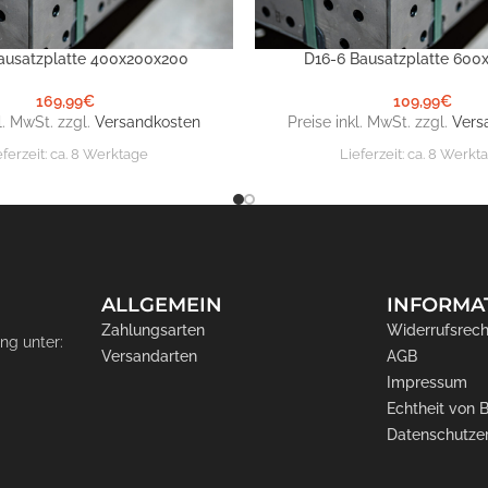
ausatzplatte 400x200x200
D16-6 Bausatzplatte 600
NKORB
IN DEN WARENKORB
169,99
€
109,99
€
l. MwSt. zzgl.
Versandkosten
Preise inkl. MwSt. zzgl.
Vers
eferzeit:
ca. 8 Werktage
Lieferzeit:
ca. 8 Werkt
ALLGEMEIN
INFORMA
Zahlungsarten
Widerrufsrech
ng unter:
Versandarten
AGB
Impressum
Echtheit von
Datenschutze