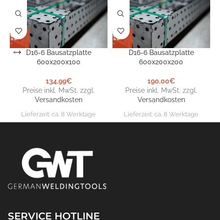
D16-6 Bausatzplatte
D16-6 Bausatzplatte
600x200x100
600x200x200
134,99
€
190,00
€
Preise inkl. MwSt. zzgl.
Preise inkl. MwSt. zzgl.
Versandkosten
Versandkosten
Lieferzeit:
ca. 8 Werktage
Lieferzeit:
ca. 8 Werktage
SERVICE HOTLINE