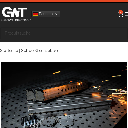
0
Deutsch
Startseite
|
Schweißtischzubehör