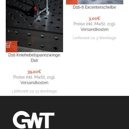
D16-6 Excenterscheibe
D
3,00
€
Preise inkl. MwSt. zzgl.
Versandkosten
Lieferzeit:
ca. 3 Werktage
D16 Kniehebelspannzwinge
D16
39,00
€
Preise inkl. MwSt. zzgl.
Versandkosten
Lieferzeit:
ca. 13 Werktage