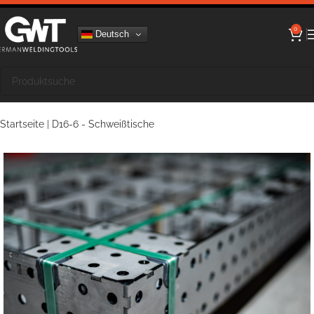
0
Deutsch
Startseite
|
D16-6 - Schweißtische