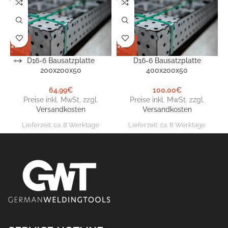
D16-6 Bausatzplatte
D16-6 Bausatzplatte
200x200x50
400x200x50
64,99
€
100,00
€
Preise inkl. MwSt. zzgl.
Preise inkl. MwSt. zzgl.
Versandkosten
Versandkosten
Lieferzeit:
ca. 8 Werktage
Lieferzeit:
ca. 8 Werktage