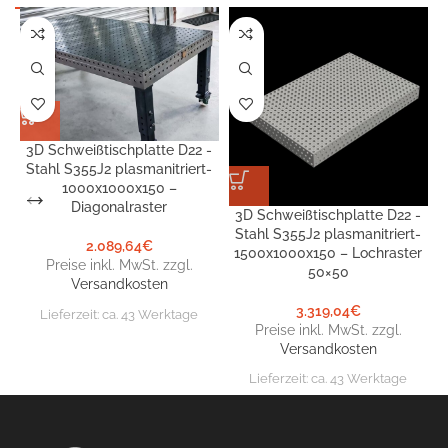
3D Schweißtischplatte D22 -
Stahl S355J2 plasmanitriert-
1000x1000x150 –
Diagonalraster
3D Schweißtischplatte D22 -
Stahl S355J2 plasmanitriert-
2.089,64
€
1500x1000x150 – Lochraster
Preise inkl. MwSt. zzgl.
50×50
Versandkosten
3.319,04
€
Lieferzeit:
ca. 43 Werktage
Preise inkl. MwSt. zzgl.
Versandkosten
Lieferzeit:
ca. 43 Werktage