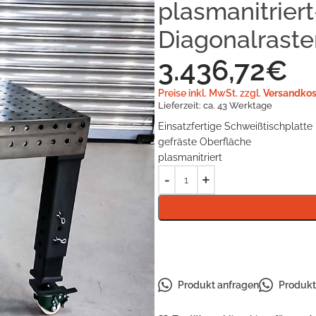
plasmanitrier
Diagonalraste
3.436,72
€
Preise inkl. MwSt. zzgl.
Versandkos
Lieferzeit:
ca. 43 Werktage
Einsatzfertige Schweißtischplatt
gefräste Oberfläche
plasmanitriert
Produkt anfragen
Produkt 