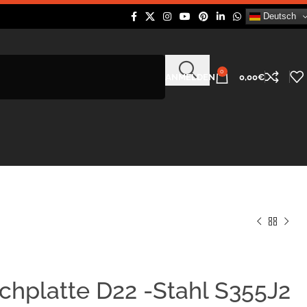
Deutsch
0
ANMELDEN
0,00
€
chplatte D22 -Stahl S355J2