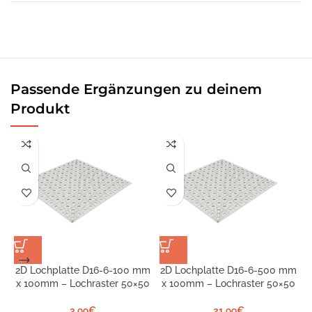
Passende Ergänzungen zu deinem
Produkt
2D Lochplatte D16-6-100 mm
2D Lochplatte D16-6-500 mm
x 100mm – Lochraster 50×50
x 100mm – Lochraster 50×50
S
3,99
€
21,99
€