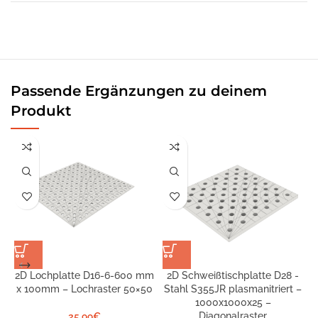
Passende Ergänzungen zu deinem
Produkt
2D Lochplatte D16-6-600 mm
2D Schweißtischplatte D28 -
x 100mm – Lochraster 50×50
Stahl S355JR plasmanitriert –
S
1000x1000x25 –
Diagonalraster
25,99
€