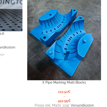
1,6
andkosten
tage
X Pipe Marking Multi Blocks
AUSFÜHRUNG WÄHLEN
122,51
€
–
452,95
€
Preise inkl. MwSt. zzgl.
Versandkosten