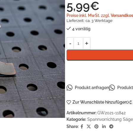
5,99
€
Preise inkl. MwSt. zzgl.
Versandkos
Lieferzeit:
ca. 3 Werktage
4 vorrätig
Produkt anfragen
Produkt 
Zur Wunschliste hinzufügen
Artikelnummer:
GW2021-11842
Kategorie:
Spannvorrichtung Säge
Share: