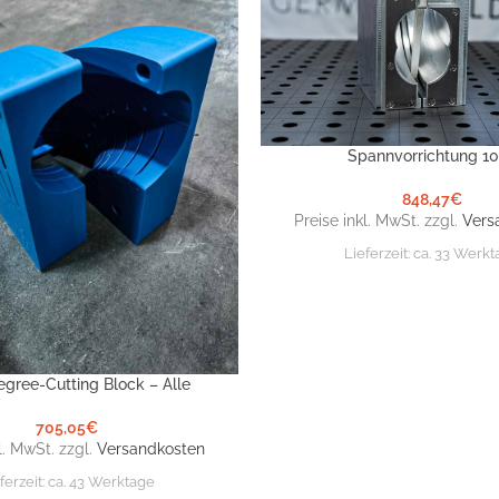
Spannvorrichtung 10
IN DEN WARENKORB
848,47
€
Preise inkl. MwSt. zzgl.
Vers
Lieferzeit:
ca. 33 Werk
egree-Cutting Block – Alle
NKORB
705,05
€
l. MwSt. zzgl.
Versandkosten
ferzeit:
ca. 43 Werktage