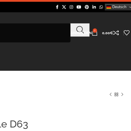
Deutsch
0
ANMELDEN
0,00
€
le D63