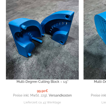
Multi-Degree-Cutting Block – 1.5”
Multi-D
IN DEN WARENKORB
IN DEN WARE
99,90
€
Preise inkl. MwSt. zzgl.
Versandkosten
Preise ink
Lieferzeit:
ca. 43 Werktage
Lie