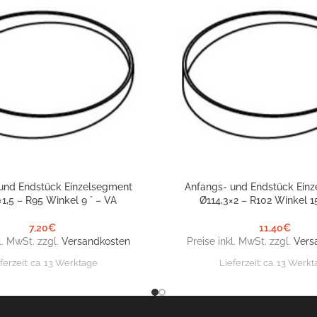
und Endstück Einzelsegment
Anfangs- und Endstück Ein
NKORB
IN DEN WARENKORB
×1,5 – R95 Winkel 9 ° – VA
Ø114,3×2 – R102 Winkel 15
7,20
€
11,40
€
l. MwSt. zzgl.
Versandkosten
Preise inkl. MwSt. zzgl.
Vers
ferzeit:
ca. 13 Werktage
Lieferzeit:
ca. 13 Werkt