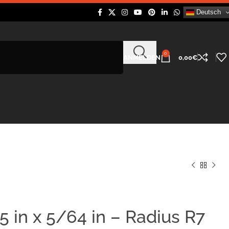
Deutsch
0
ANMELDEN
0,00
€
 in x 5/64 in – Radius R7