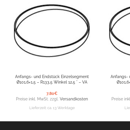
Anfangs- und Endstück Einzelsegment
Anfangs- 
IN DEN WARENKORB
IN DEN WARE
Ø101,6×1,5 – R133,5 Winkel 12,5 ° – VA
Ø101,6
7,80
€
Preise inkl. MwSt. zzgl.
Versandkosten
Preise ink
Lieferzeit:
ca. 13 Werktage
Lie