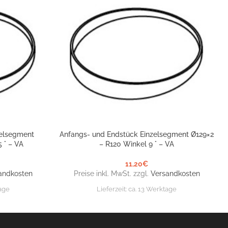
zelsegment
Anfangs- und Endstück Einzelsegment Ø129×2
IN DEN WARENKORB
 ° – VA
– R120 Winkel 9 ° – VA
11,20
€
andkosten
Preise inkl. MwSt. zzgl.
Versandkosten
age
Lieferzeit:
ca. 13 Werktage