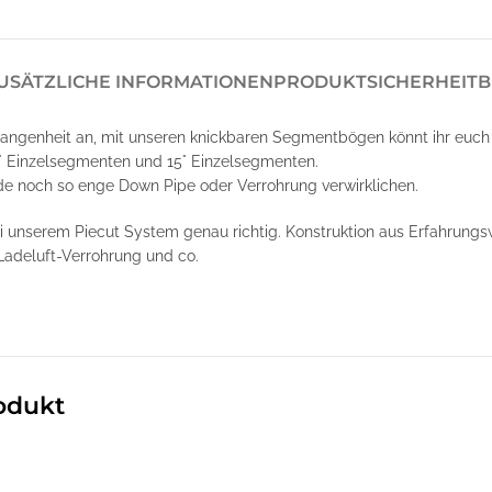
USÄTZLICHE INFORMATIONEN
PRODUKTSICHERHEIT
B
angenheit an, mit unseren knickbaren Segmentbögen könnt ihr euch
° Einzelsegmenten und 15° Einzelsegmenten.
de noch so enge Down Pipe oder Verrohrung verwirklichen.
ei unserem Piecut System genau richtig. Konstruktion aus Erfahrung
Ladeluft-Verrohrung und co.
odukt