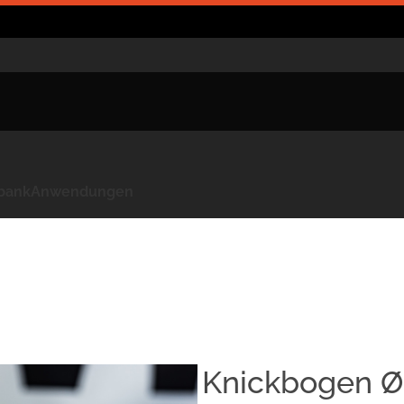
kbank
Anwendungen
Knickbogen Ø5