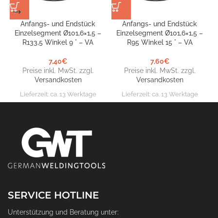
Anfangs- und Endstück
Anfangs- und Endstück
Einzelsegment Ø101,6×1,5 –
Einzelsegment Ø101,6×1,5 –
R133,5 Winkel 9 ° – VA
R95 Winkel 15 ° – VA
7,40
€
7,60
€
Preise inkl. MwSt. zzgl.
Preise inkl. MwSt. zzgl.
Versandkosten
Versandkosten
Lieferzeit:
ca. 13 Werktage
Lieferzeit:
ca. 13 Werktage
SERVICE HOTLINE
Unterstützung und Beratung unter: