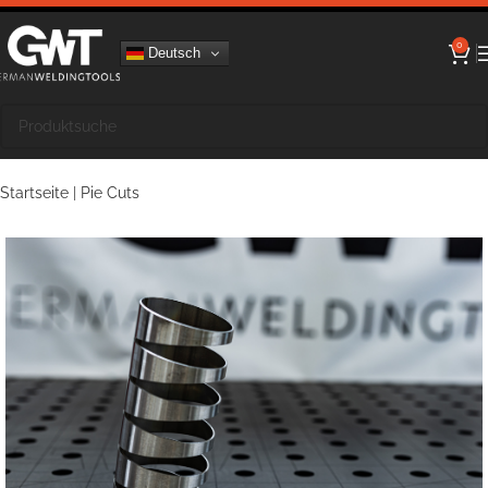
0
Deutsch
Startseite
|
Pie Cuts