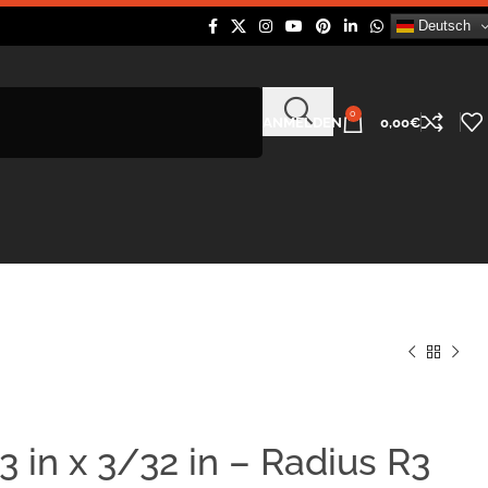
Deutsch
0
ANMELDEN
0,00
€
 in x 3/32 in – Radius R3