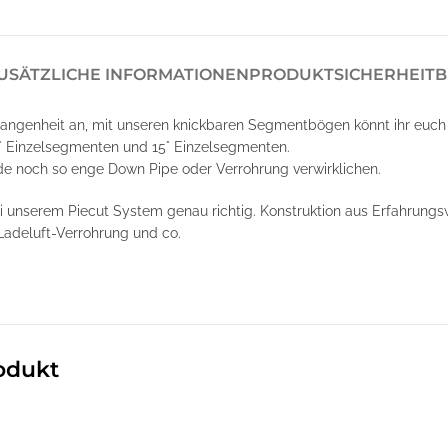
USÄTZLICHE INFORMATIONEN
PRODUKTSICHERHEIT
B
angenheit an, mit unseren knickbaren Segmentbögen könnt ihr euch
° Einzelsegmenten und 15° Einzelsegmenten.
de noch so enge Down Pipe oder Verrohrung verwirklichen.
ei unserem Piecut System genau richtig. Konstruktion aus Erfahrung
Ladeluft-Verrohrung und co.
odukt