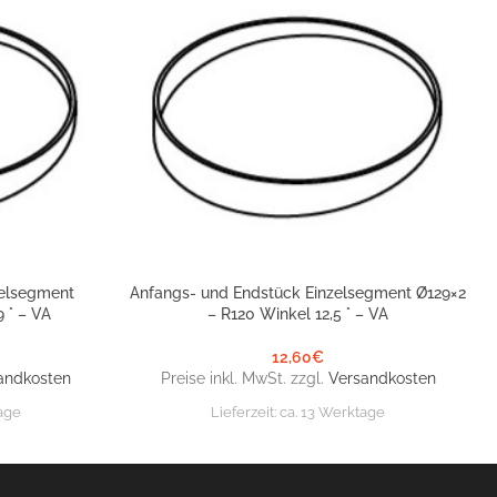
zelsegment
Anfangs- und Endstück Einzelsegment Ø129×2
IN DEN WARENKORB
 ° – VA
– R120 Winkel 12,5 ° – VA
12,60
€
andkosten
Preise inkl. MwSt. zzgl.
Versandkosten
age
Lieferzeit:
ca. 13 Werktage