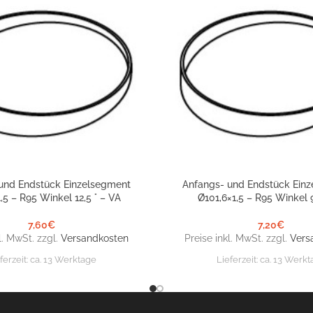
und Endstück Einzelsegment
Anfangs- und Endstück Ein
NKORB
IN DEN WARENKORB
,5 – R95 Winkel 12,5 ° – VA
Ø101,6×1,5 – R95 Winkel 9
7,60
€
7,20
€
l. MwSt. zzgl.
Versandkosten
Preise inkl. MwSt. zzgl.
Vers
ferzeit:
ca. 13 Werktage
Lieferzeit:
ca. 13 Werkt