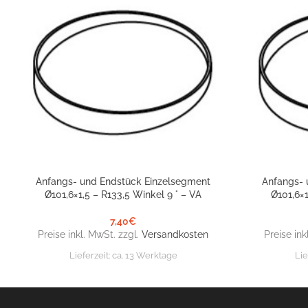
Anfangs- und Endstück Einzelsegment
Anfangs- 
IN DEN WARENKORB
IN DEN WARE
Ø101,6×1,5 – R133,5 Winkel 9 ° – VA
Ø101,6×1
7,40
€
Preise inkl. MwSt. zzgl.
Versandkosten
Preise ink
Lieferzeit:
ca. 13 Werktage
Lie