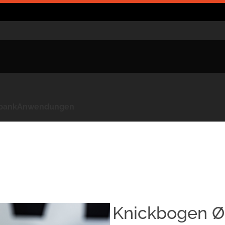
kbank
Anwendungen
Knickbogen Ø3