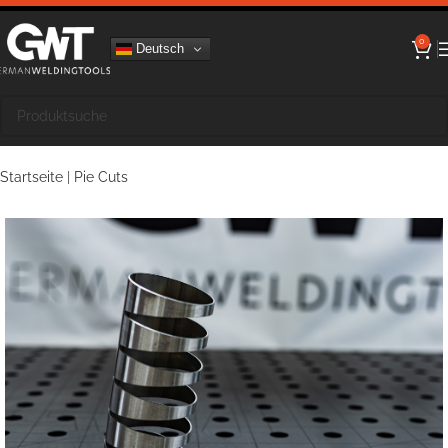
0
Deutsch
Startseite
|
Pie Cuts