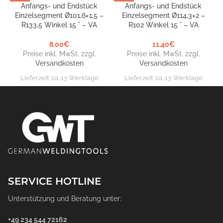
Anfangs- und Endstück
Anfangs- und Endstück
Einzelsegment Ø101,6×1,5 –
Einzelsegment Ø114,3×2 –
R133,5 Winkel 15 ° – VA
R102 Winkel 15 ° – VA
8,00
€
11,40
€
Preise inkl. MwSt. zzgl.
Preise inkl. MwSt. zzgl.
Versandkosten
Versandkosten
Lieferzeit:
ca. 13 Werktage
Lieferzeit:
ca. 13 Werktage
SERVICE HOTLINE
Unterstützung und Beratung unter:
+49 234 544 72162