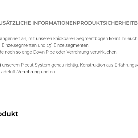
USÄTZLICHE INFORMATIONEN
PRODUKTSICHERHEIT
B
angenheit an, mit unseren knickbaren Segmentbögen könnt ihr euch
° Einzelsegmenten und 15° Einzelsegmenten.
de noch so enge Down Pipe oder Verrohrung verwirklichen.
ei unserem Piecut System genau richtig. Konstruktion aus Erfahrung
Ladeluft-Verrohrung und co.
odukt