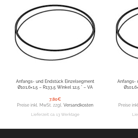
Anfangs- und Endstück Einzelsegment
Anfangs- 
IN DEN WARENKORB
IN DEN WARE
Ø101,6×1,5 – R133,5 Winkel 12,5 ° – VA
Ø101,6
7,80
€
Preise inkl. MwSt. zzgl.
Versandkosten
Preise ink
Lieferzeit:
ca. 13 Werktage
Lie