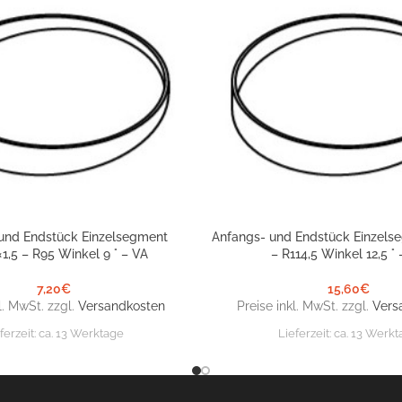
und Endstück Einzelsegment
Anfangs- und Endstück Einzels
NKORB
IN DEN WARENKORB
×1,5 – R95 Winkel 9 ° – VA
– R114,5 Winkel 12,5 °
7,20
€
15,60
€
l. MwSt. zzgl.
Versandkosten
Preise inkl. MwSt. zzgl.
Vers
ferzeit:
ca. 13 Werktage
Lieferzeit:
ca. 13 Werkt