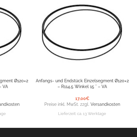
egment Ø120×2
Anfangs- und Endstück Einzelsegment Ø120×2
IN DEN WARENKORB
 – VA
– R114,5 Winkel 15 ° – VA
17,00
€
andkosten
Preise inkl. MwSt. zzgl.
Versandkosten
age
Lieferzeit:
ca. 13 Werktage