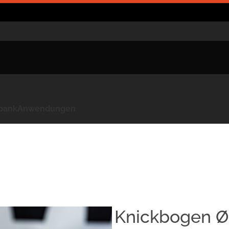
kbank
Anwendungen
Knickbogen Ø2