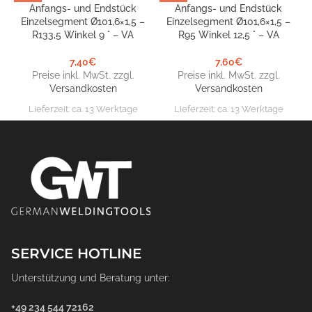
Anfangs- und Endstück
Anfangs- und Endstück
Einzelsegment Ø101,6×1,5 –
Einzelsegment Ø101,6×1,5 –
R133,5 Winkel 9 ° – VA
R95 Winkel 12,5 ° – VA
7,40
€
7,60
€
Preise inkl. MwSt. zzgl.
Preise inkl. MwSt. zzgl.
Versandkosten
Versandkosten
Lieferzeit:
ca. 13 Werktage
Lieferzeit:
ca. 13 Werktage
SERVICE HOTLINE
Unterstützung und Beratung unter:
+49 234 544 72162