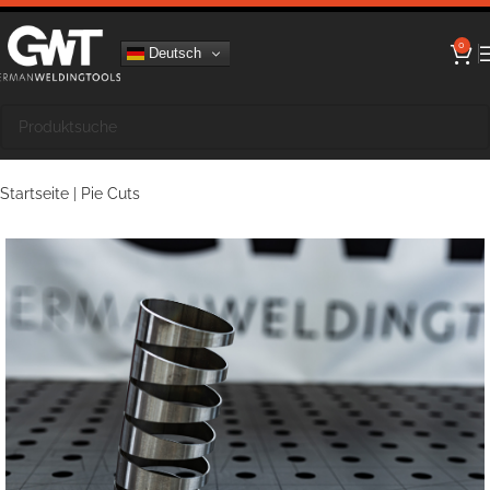
0
Deutsch
Startseite
|
Pie Cuts