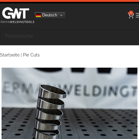
0
Deutsch
Startseite
|
Pie Cuts