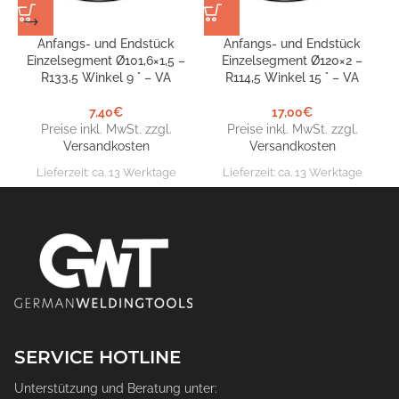
Anfangs- und Endstück
Anfangs- und Endstück
Einzelsegment Ø101,6×1,5 –
Einzelsegment Ø120×2 –
R133,5 Winkel 9 ° – VA
R114,5 Winkel 15 ° – VA
7,40
€
17,00
€
Preise inkl. MwSt. zzgl.
Preise inkl. MwSt. zzgl.
Versandkosten
Versandkosten
Lieferzeit:
ca. 13 Werktage
Lieferzeit:
ca. 13 Werktage
SERVICE HOTLINE
Unterstützung und Beratung unter: