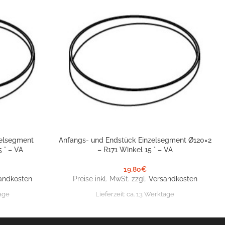
zelsegment
Anfangs- und Endstück Einzelsegment Ø120×2
IN DEN WARENKORB
 ° – VA
– R171 Winkel 15 ° – VA
19,80
€
andkosten
Preise inkl. MwSt. zzgl.
Versandkosten
age
Lieferzeit:
ca. 13 Werktage