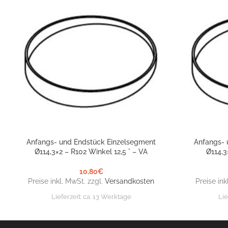
Anfangs- und Endstück Einzelsegment
Anfangs- 
IN DEN WARENKORB
IN DEN WARE
Ø114,3×2 – R102 Winkel 12,5 ° – VA
Ø114,3
10,80
€
Preise inkl. MwSt. zzgl.
Versandkosten
Preise ink
Lieferzeit:
ca. 13 Werktage
Lie