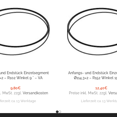
und Endstück Einzelsegment
Anfangs- und Endstück Ein
NKORB
IN DEN WARENKORB
×2 – R102 Winkel 9 ° – VA
Ø114,3×2 – R152 Winkel 15
9,80
€
12,40
€
l. MwSt. zzgl.
Versandkosten
Preise inkl. MwSt. zzgl.
Vers
ferzeit:
ca. 13 Werktage
Lieferzeit:
ca. 13 Werkt