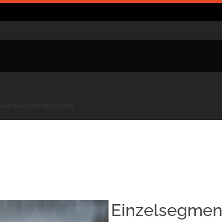
kbank
Anwendungen
Einzelsegment