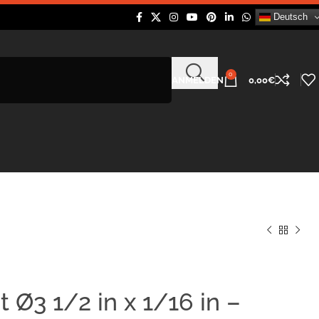
Deutsch
0
ANMELDEN
0,00
€
 Ø3 1/2 in x 1/16 in –