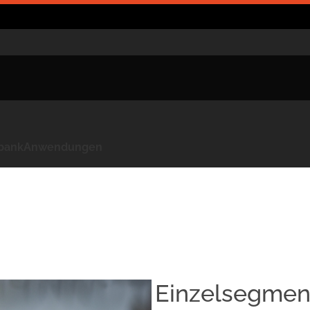
kbank
Anwendungen
Einzelsegment