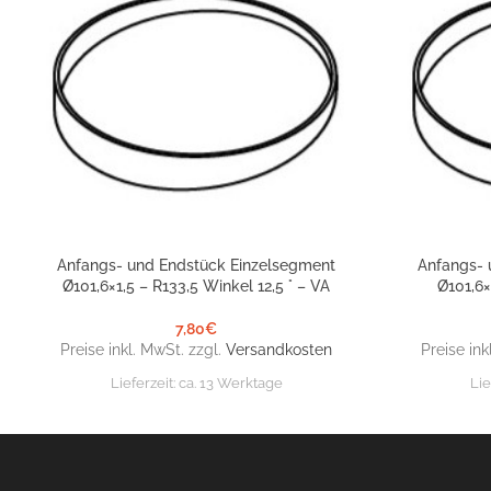
Anfangs- und Endstück Einzelsegment
Anfangs- 
IN DEN WARENKORB
IN DEN WARE
Ø101,6×1,5 – R133,5 Winkel 12,5 ° – VA
Ø101,6×
7,80
€
Preise inkl. MwSt. zzgl.
Versandkosten
Preise ink
Lieferzeit:
ca. 13 Werktage
Lie