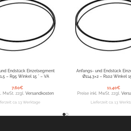
und Endstück Einzelsegment
Anfangs- und Endstück Ein
NKORB
IN DEN WARENKORB
1,5 – R95 Winkel 15 ° – VA
Ø114,3×2 – R102 Winkel 15
7,60
€
11,40
€
l. MwSt. zzgl.
Versandkosten
Preise inkl. MwSt. zzgl.
Vers
ferzeit:
ca. 13 Werktage
Lieferzeit:
ca. 13 Werkt