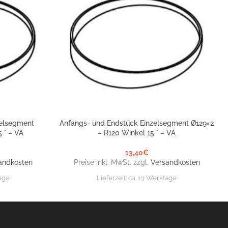
zelsegment
Anfangs- und Endstück Einzelsegment Ø129×2
IN DEN WARENKORB
 ° – VA
– R120 Winkel 15 ° – VA
13,40
€
andkosten
Preise inkl. MwSt. zzgl.
Versandkosten
age
Lieferzeit:
ca. 13 Werktage