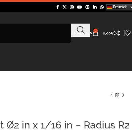
Deutsch
0
ANMELDEN
0,00
€
 Ø2 in x 1/16 in – Radius R2