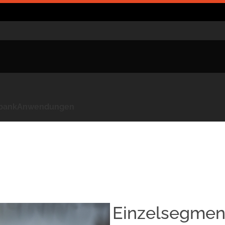
kbank
Anwendungen
Einzelsegment