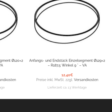
egment Ø120×2
Anfangs- und Endstück Einzelsegment Ø129×2
IN DEN WARENKORB
VA
– R187,5 Winkel 9 ° – VA
12,40
€
andkosten
Preise inkl. MwSt. zzgl.
Versandkosten
age
Lieferzeit:
ca. 13 Werktage