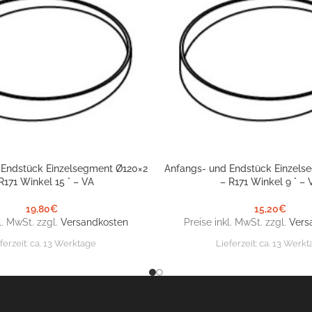
 Endstück Einzelsegment Ø120×2
Anfangs- und Endstück Einzels
NKORB
IN DEN WARENKORB
R171 Winkel 15 ° – VA
– R171 Winkel 9 ° – 
19,80
€
15,20
€
l. MwSt. zzgl.
Versandkosten
Preise inkl. MwSt. zzgl.
Vers
ferzeit:
ca. 13 Werktage
Lieferzeit:
ca. 13 Werkt