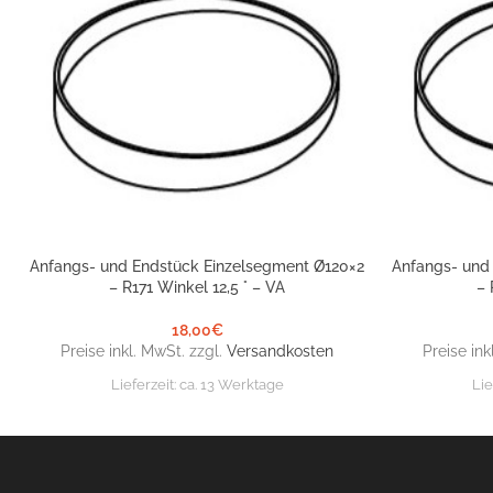
Anfangs- und Endstück Einzelsegment Ø120×2
Anfangs- und
IN DEN WARENKORB
IN DEN WARE
– R171 Winkel 12,5 ° – VA
– 
18,00
€
Preise inkl. MwSt. zzgl.
Versandkosten
Preise ink
Lieferzeit:
ca. 13 Werktage
Lie