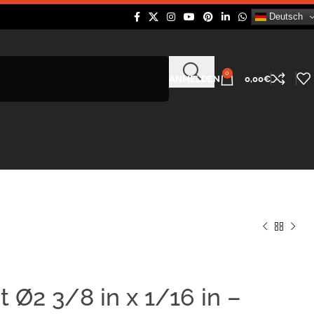
Deutsch
0
ANMELDEN
0,00
€
 Ø2 3/8 in x 1/16 in –