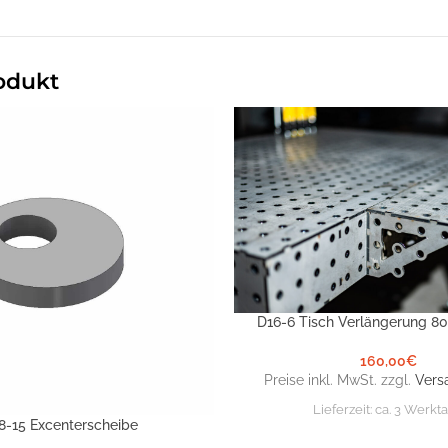
odukt
D16-6 Tisch Verlängerung 8
IN DEN WARENKORB
160,00
€
Preise inkl. MwSt. zzgl.
Vers
Lieferzeit:
ca. 3 Werkt
8-15 Excenterscheibe
NKORB