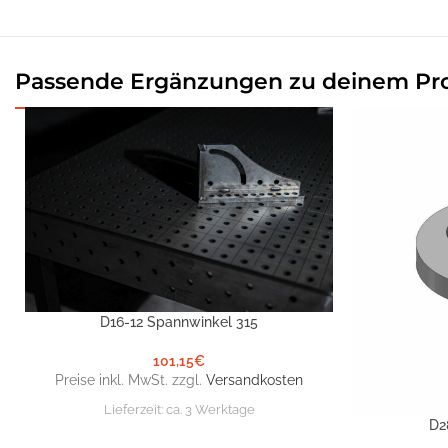
Passende Ergänzungen zu deinem Pr
D16-12 Spannwinkel 315
IN DEN WARENKORB
101,15
€
Preise inkl. MwSt. zzgl.
Versandkosten
Lieferzeit:
ca. 3 Werktage
D2
IN DEN WARE