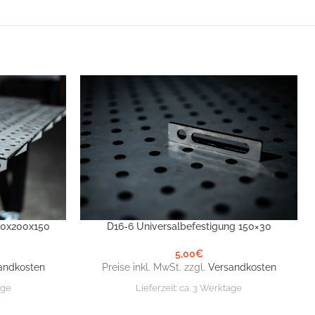
00x200x150
D16-6 Universalbefestigung 150×30
IN DEN WARENKORB
5,00
€
andkosten
Preise inkl. MwSt. zzgl.
Versandkosten
age
Lieferzeit:
ca. 3 Werktage