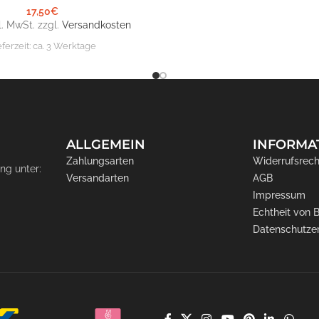
17,50
€
l. MwSt. zzgl.
Versandkosten
eferzeit:
ca. 3 Werktage
ALLGEMEIN
INFORMA
Zahlungsarten
Widerrufsrech
ng unter:
Versandarten
AGB
Impressum
Echtheit von
Datenschutze