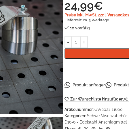
24,99
€
Preise inkl. MwSt. zzgl.
Versandkos
Lieferzeit:
ca. 3 Werktage
12 vorrätig
Produkt anfragen
Produkt 
Zur Wunschliste hinzufügen
Artikelnummer:
GW2021-11600
Kategorien:
Schweißtischzubehör
,
D16-6 - Edelstahl Anschlagmittel
,