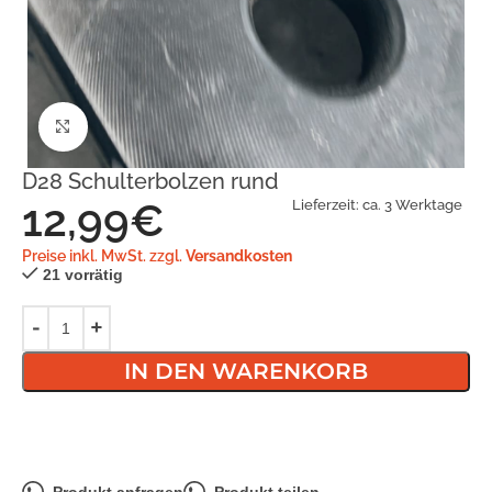
Klick zum Vergrößern
D28 Schulterbolzen rund
12,99
€
Lieferzeit:
ca. 3 Werktage
Preise inkl. MwSt. zzgl.
Versandkosten
21 vorrätig
IN DEN WARENKORB
Produkt anfragen
Produkt teilen