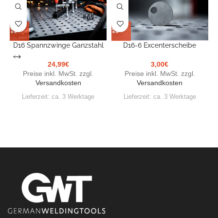
D16 Spannzwinge Ganzstahl
D16-6 Excenterscheibe
D
24,99
€
3,00
€
Preise inkl. MwSt. zzgl.
Preise inkl. MwSt. zzgl.
Versandkosten
Versandkosten
Lieferzeit:
ca. 3 Werktage
Lieferzeit:
ca. 3 Werktage