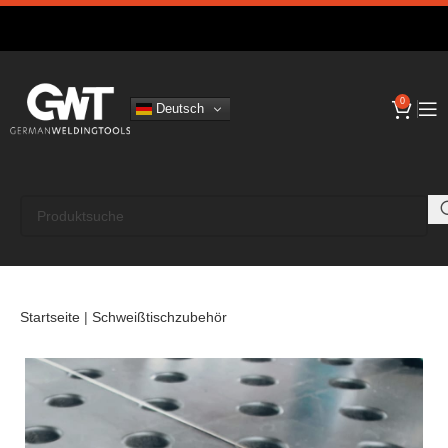
0
Deutsch
Startseite
|
Schweißtischzubehör