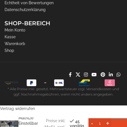
Echtheit von Bewertungen
Datenschutzerklärung
SHOP-BEREICH
Mein Konto
Kasse
Warenkorb
Shop
* Alle Preise inkl. gesetzl. Mehrwertsteuer zzgl. Versandkosten und
ggf. Nachnahmegebühren, wenn nicht anders angegeben.
Vertrag widerrufen
D16
24,99
€
Matritze
Preise inkl.
45
Einstellbar
vorrätig
MwSt. zzgl.