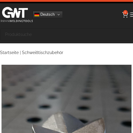
0
Deutsch
Startseite
|
Schweißtischzubehör