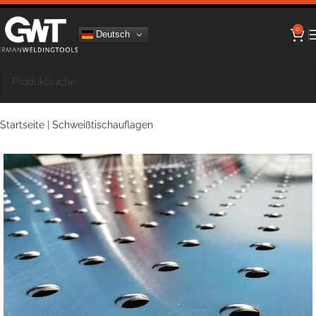
0
Deutsch
Startseite
|
Schweißtischauflagen