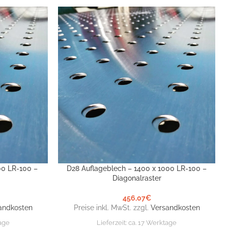
00 LR-100 –
D28 Auflageblech – 1400 x 1000 LR-100 –
IN DEN WARENKORB
Diagonalraster
456,07
€
andkosten
Preise inkl. MwSt. zzgl.
Versandkosten
age
Lieferzeit:
ca. 17 Werktage