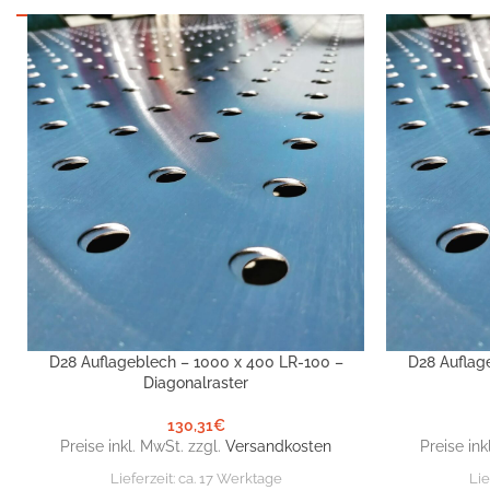
D28 Auflageblech – 1000 x 400 LR-100 –
D28 Auflag
IN DEN WARENKORB
IN DEN WARE
Diagonalraster
130,31
€
Preise inkl. MwSt. zzgl.
Versandkosten
Preise ink
Lieferzeit:
ca. 17 Werktage
Lie