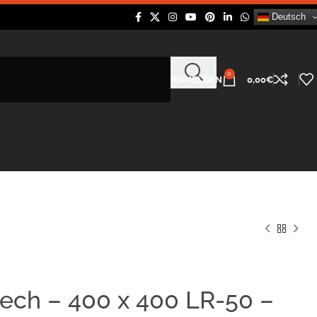
Deutsch
0
ANMELDEN
0,00
€
ech – 400 x 400 LR-50 –