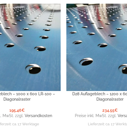
eblech – 1000 x 600 LR-100 –
D28 Auflageblech – 1200 x 6
NKORB
IN DEN WARENKORB
Diagonalraster
Diagonalraster
195,46
€
234,55
€
l. MwSt. zzgl.
Versandkosten
Preise inkl. MwSt. zzgl.
Vers
ferzeit:
ca. 17 Werktage
Lieferzeit:
ca. 17 Werkt