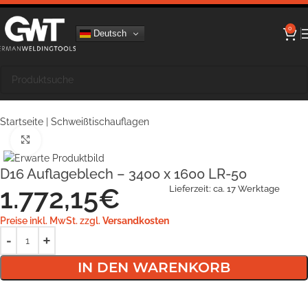
0
Deutsch
Startseite
|
Schweißtischauflagen
Klick zum Vergrößern
D16 Auflageblech – 3400 x 1600 LR-50
1.772,15
€
Lieferzeit:
ca. 17 Werktage
Preise inkl. MwSt. zzgl.
Versandkosten
IN DEN WARENKORB