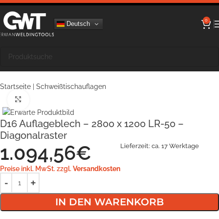
0
Deutsch
Startseite
|
Schweißtischauflagen
Klick zum Vergrößern
D16 Auflageblech – 2800 x 1200 LR-50 –
Diagonalraster
1.094,56
€
Lieferzeit:
ca. 17 Werktage
Preise inkl. MwSt. zzgl.
Versandkosten
IN DEN WARENKORB