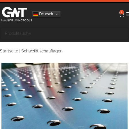
0
Deutsch
Startseite
|
Schweißtischauflagen