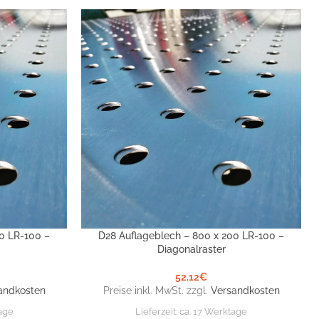
0 LR-100 –
D28 Auflageblech – 800 x 200 LR-100 –
IN DEN WARENKORB
Diagonalraster
52,12
€
andkosten
Preise inkl. MwSt. zzgl.
Versandkosten
age
Lieferzeit:
ca. 17 Werktage