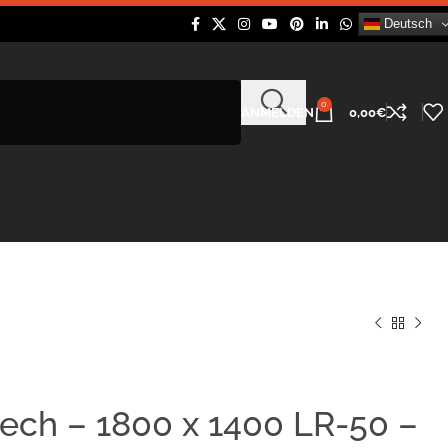
Deutsch
0
ANMELDEN
0,00
€
ech – 1800 x 1400 LR-50 –