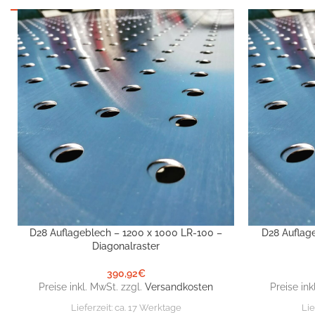
D28 Auflageblech – 1200 x 1000 LR-100 –
D28 Auflag
IN DEN WARENKORB
IN DEN WARE
Diagonalraster
390,92
€
Preise inkl. MwSt. zzgl.
Versandkosten
Preise ink
Lieferzeit:
ca. 17 Werktage
Lie