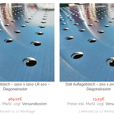
eblech – 1200 x 1200 LR-100 –
D28 Auflageblech – 200 x 20
NKORB
IN DEN WARENKORB
Diagonalraster
Diagonalraster
469,10
€
13,03
€
l. MwSt. zzgl.
Versandkosten
Preise inkl. MwSt. zzgl.
Vers
ferzeit:
ca. 17 Werktage
Lieferzeit:
ca. 17 Werkt