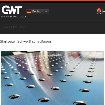
0
Deutsch
Startseite
|
Schweißtischauflagen