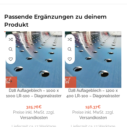
Passende Ergänzungen zu deinem
Produkt
D28 Auflageblech – 1000 x
D28 Auflageblech – 1200 x
D
1000 LR-100 – Diagonalraster
400 LR-100 – Diagonalraster
325,76
€
156,37
€
Preise inkl. MwSt. zzgl.
Preise inkl. MwSt. zzgl.
Versandkosten
Versandkosten
Lieferzeit:
ca. 17 Werktage
Lieferzeit:
ca. 17 Werktage