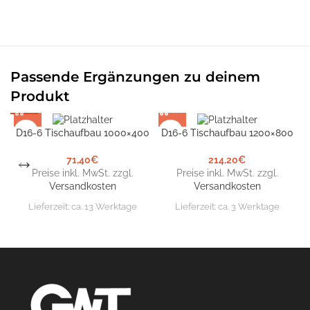
Passende Ergänzungen zu deinem
Produkt
D16-6 Tischaufbau 1000×400
D16-6 Tischaufbau 1200×800
D
71,40
€
214,20
€
Preise inkl. MwSt. zzgl.
Preise inkl. MwSt. zzgl.
Versandkosten
Versandkosten
Lieferzeit:
ca. 13 Werktage
Lieferzeit:
ca. 3 Werktage