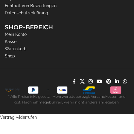
Echtheit von Bewertungen
Datenschutzerklärung
SHOP-BEREICH
Mein Konto
Kasse
Warenkorb
Shop
* Alle Preise inkl. gesetzl. Mehrwertsteuer zzgl. Versandkosten und
ggf. Nachnahmegebühren, wenn nicht anders angegeben.
Vertrag widerrufen
261,80
€
D16-6
Preise inkl.
I
Tischaufbau