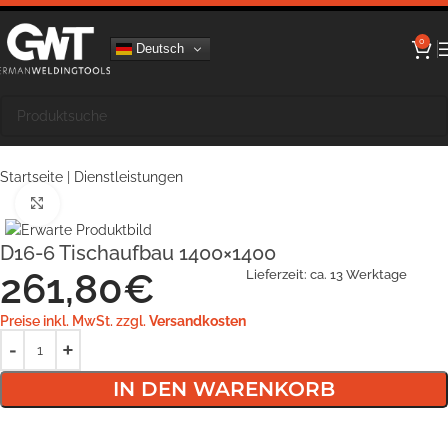
0
Deutsch
Startseite
|
Dienstleistungen
Klick zum Vergrößern
D16-6 Tischaufbau 1400×1400
261,80
€
Lieferzeit:
ca. 13 Werktage
Preise inkl. MwSt. zzgl.
Versandkosten
IN DEN WARENKORB