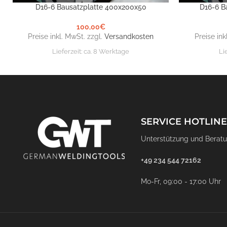
D16-6 Bausatzplatte 400x200x50
D16-6 B
IN DEN WARENKORB
IN DEN WARE
100,00
€
Preise inkl. MwSt. zzgl.
Versandkosten
Preise ink
Lieferzeit:
ca. 8 Werktage
Li
SERVICE HOTLINE
Unterstützung und Beratu
+49 234 544 72162
Mo-Fr, 09:00 - 17:00 Uhr