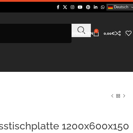
Deutsch
0
ANMELDEN
0,00
€
sstischplatte 1200x600x150