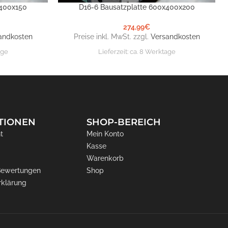
x400x150
D16-6 Bausatzplatte 600x400x200
IN DEN WARENKORB
274,99
€
andkosten
Preise inkl. MwSt. zzgl.
Versandkosten
age
Lieferzeit:
ca. 8 Werktage
TIONEN
SHOP-BEREICH
t
Mein Konto
Kasse
Warenkorb
 Bewertungen
Shop
rklärung