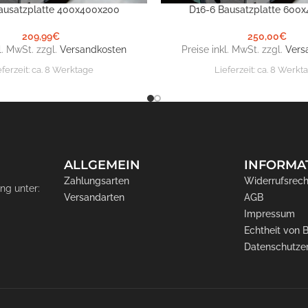
ausatzplatte 400x400x200
D16-6 Bausatzplatte 600
NKORB
IN DEN WARENKORB
209,99
€
250,00
€
l. MwSt. zzgl.
Versandkosten
Preise inkl. MwSt. zzgl.
Vers
eferzeit:
ca. 8 Werktage
Lieferzeit:
ca. 8 Werkt
ALLGEMEIN
INFORMA
Zahlungsarten
Widerrufsrech
ng unter:
Versandarten
AGB
Impressum
Echtheit von
Datenschutze