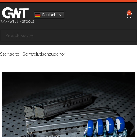
0
Deutsch
Startseite
|
Schweißtischzubehör