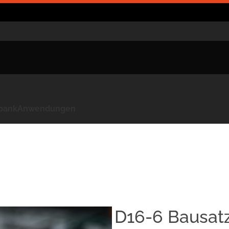
kbank
Anwendungen
D16-6 Bausat