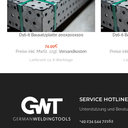
D16-6 Bausatzplatte 200x200x100
D16-6 B
IN DEN WARENKORB
IN DEN WARE
74,99
€
Preise inkl. MwSt. zzgl.
Versandkosten
Preise ink
Lieferzeit:
ca. 8 Werktage
Li
SERVICE HOTLINE
Unterstützung und Beratu
+49 234 544 72162