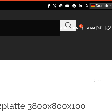
Deutsch
0
ANMELDEN
0,00
€
zplatte 3800x800x100