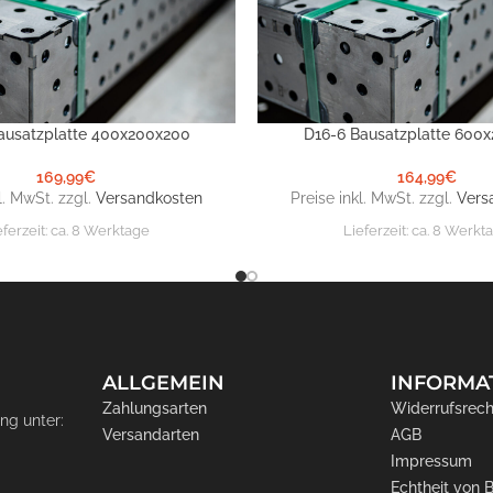
ausatzplatte 400x200x200
D16-6 Bausatzplatte 600
NKORB
IN DEN WARENKORB
169,99
€
164,99
€
l. MwSt. zzgl.
Versandkosten
Preise inkl. MwSt. zzgl.
Vers
eferzeit:
ca. 8 Werktage
Lieferzeit:
ca. 8 Werkt
ALLGEMEIN
INFORMA
Zahlungsarten
Widerrufsrech
ng unter:
Versandarten
AGB
Impressum
Echtheit von