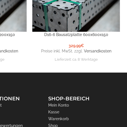
x200x150
D16-6 Bausatzplatte 600x600x150
IN DEN WARENKORB
329,99
€
andkosten
Preise inkl. MwSt. zzgl.
Versandkosten
age
Lieferzeit:
ca. 8 Werktage
TIONEN
SHOP-BEREICH
t
Mein Konto
Kasse
Warenkorb
 Bewertungen
Shop