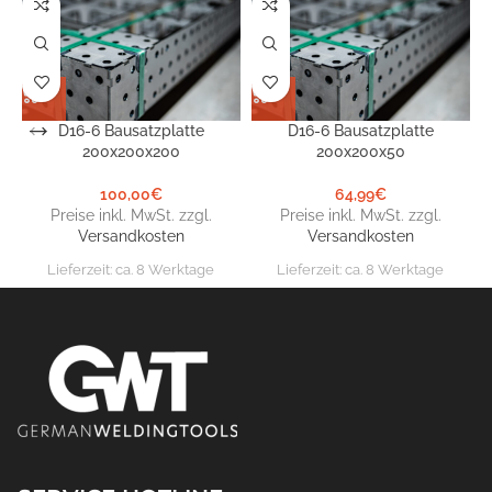
D16-6 Bausatzplatte
D16-6 Bausatzplatte
200x200x200
200x200x50
100,00
€
64,99
€
Preise inkl. MwSt. zzgl.
Preise inkl. MwSt. zzgl.
Versandkosten
Versandkosten
Lieferzeit:
ca. 8 Werktage
Lieferzeit:
ca. 8 Werktage