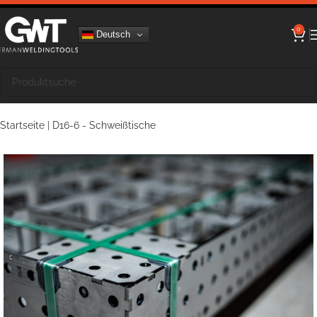
0
Deutsch
Startseite
|
D16-6 - Schweißtische